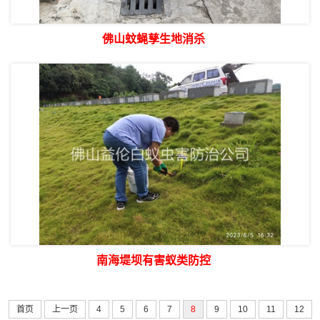
佛山蚊蝇孳生地消杀
南海堤坝有害蚁类防控
首页
上一页
4
5
6
7
8
9
10
11
12