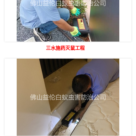
三水施药灭鼠工程