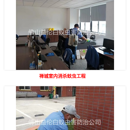
禅城室内消杀蚊虫工程