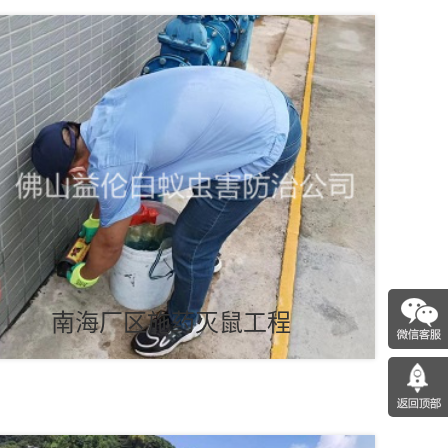
南海厂区施药灭鼠工程