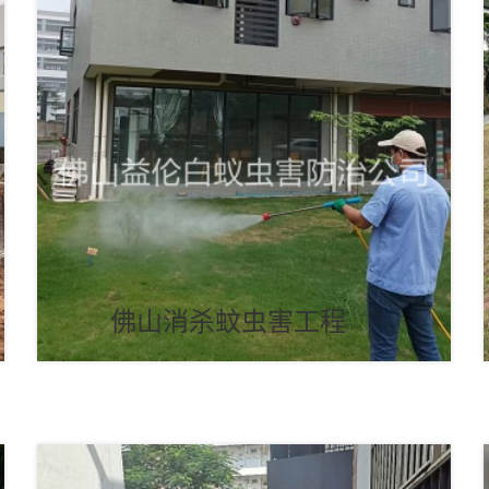
佛山消杀蚊虫害工程