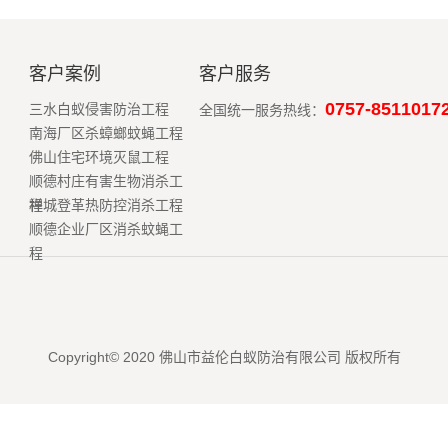
客户案例
客户服务
0757-8511017
三水白蚁侵害防治工程
全国统一服务热线：
南海厂区杀蟑螂蚊蝇工程
佛山住宅环境灭鼠工程
顺德村庄有害生物消杀工
程
禅城登革热防控消杀工程
顺德企业厂区消杀蚊蝇工
程
Copyright© 2020 佛山市益伦白蚁防治有限公司 版权所有