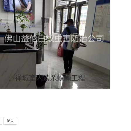
禅城室内消杀蚊蝇工程
尾页