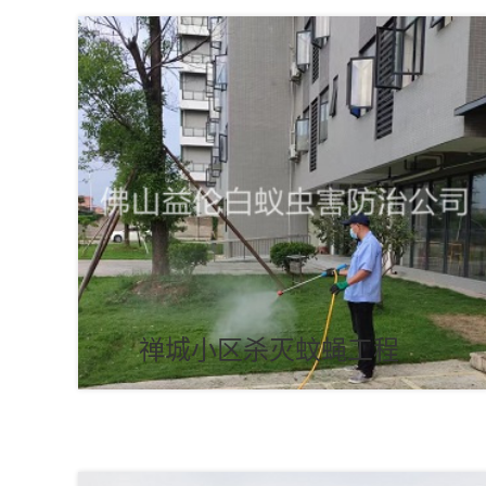
禅城小区杀灭蚊蝇工程