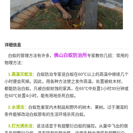
详细信息
佛山白蚁防治所
白蚁的管理方法有许多，
专家教你几招：常用的
物理方法：
1.高温灭蚁法：
白蚁防治专家说白蚁在60℃以上的高温中继续几个
小时便会死掉。因此，用各种方法使之发作高温，处置被蛀木材，
都能
防治白蚁
。凡被白蚁蛀蚀的家具，在65℃中处置1小时30分钟或
在60℃处置4小时，能有用地杀死白蚁。
2.水浸法：
白蚁危害室内木制品和野外的树木、果树。过于潮湿的
条件能够改动白蚁原有的生活环境杀死白蚁。
3.灯光诱杀法：
该法适宜于有翅繁衍白蚁的操控。从巢中飞出的很
多有翅繁衍白蚁，具有猛烈的趋光性，运用各种光源将有翅繁衍白