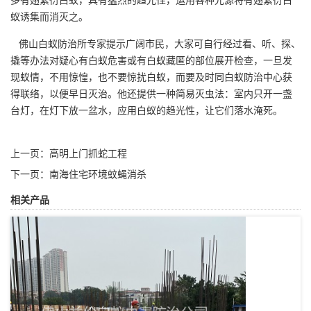
蚁诱集而消灭之。
佛山白蚁防治所专家提示广阔市民，大家可自行经过看、听、探、
撬等办法对疑心有
白蚁危害
或有白蚁藏匿的部位展开检查，一旦发
现蚁情，不用惊惶，也不要惊扰白蚁，而要及时同白蚁防治中心获
得联络，以便早日灭治。他还提供一种简易灭虫法：室内只开一盏
台灯，在灯下放一盆水，应用白蚁的趋光性，让它们落水淹死。
上一页：
高明上门抓蛇工程
下一页：
南海住宅环境蚊蝇消杀
相关产品