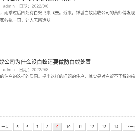
admin
日期：2022/9/8
，雨季过后四处有白蚁飞来飞去。近来，禅城白蚁验收公司的黄师傅发现
家各执一词，让人无所适从。
蚁公司为什么没白蚁还要做防白蚁处置
admin
日期：2022/9/8
的住户的这样的质问。提出这样的问题的住户，其实是对白蚁不了解的缘
上一页
5
6
7
8
9
10
11
12
13
14
下一