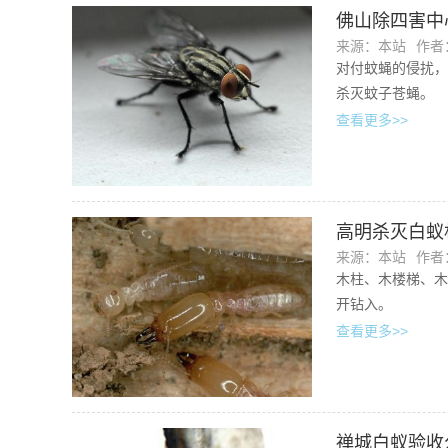
佛山除四害中
来源：本站
作者：
对付蚊蝇的侵扰，
杀灭蚊子苍蝇。
查看更多>>
高明杀灭白蚁
来源：本站
作者：
木柱、木楼梯、木
开钻入。
查看更多>>
禅城白蚁验收