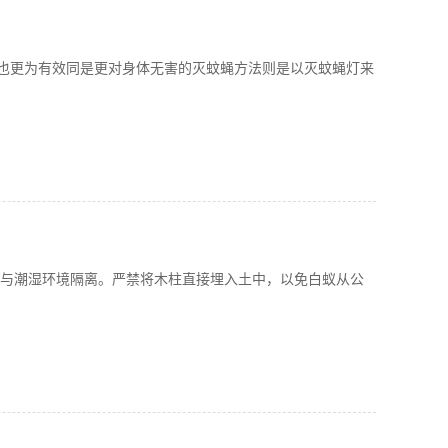
动也更为有效同是更对身体无害的灭蚊蝇方法则是以灭蚊蝇灯来
与潮湿环境隔离。严禁将木柱直接埋入土中，以免白蚁从公