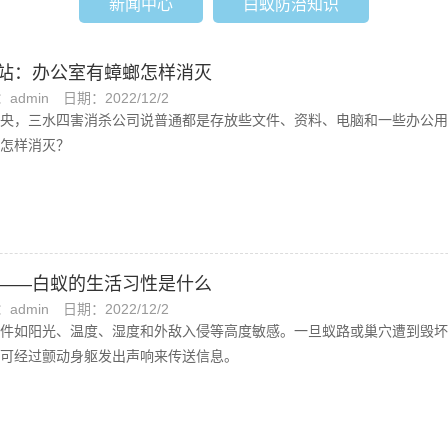
新闻中心
白蚁防治知识
站：办公室有蟑螂怎样消灭
admin
日期：2022/12/2
央，三水四害消杀公司说普通都是存放些文件、资料、电脑和一些办公用
怎样消灭？
——白蚁的生活习性是什么
admin
日期：2022/12/2
件如阳光、温度、湿度和外敌入侵等高度敏感。一旦蚁路或巢穴遭到毁坏
可经过颤动身躯发出声响来传送信息。