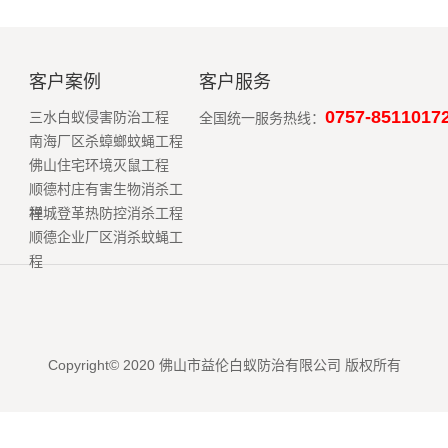
客户案例
客户服务
0757-8511017
三水白蚁侵害防治工程
全国统一服务热线：
南海厂区杀蟑螂蚊蝇工程
佛山住宅环境灭鼠工程
顺德村庄有害生物消杀工
程
禅城登革热防控消杀工程
顺德企业厂区消杀蚊蝇工
程
Copyright© 2020 佛山市益伦白蚁防治有限公司 版权所有