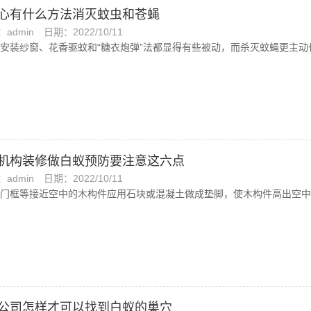
心有什么方法消灭蚊虫和苍蝇
admin
日期：2022/10/11
安装纱窗、花香驱蚊和“糖衣炮弹”法都显得有些被动，而杀灭蚊蝇更主
机构装修做白蚁预防要注意这六点
admin
日期：2022/10/11
门框等接近空中的木构件应用石块或混凝土做成垫脚，使木构件高出空中
公司怎样才可以找到白蚁的巢穴