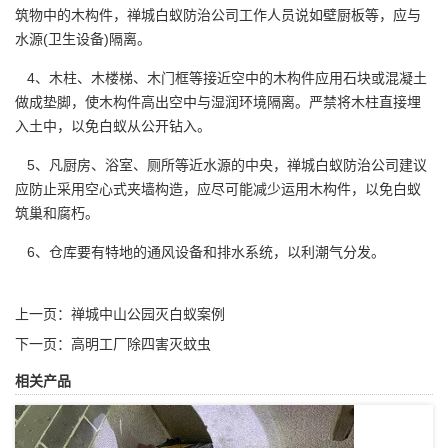
筑物中的木构件，禅城白蚁防治公司工作人员说如壁厨板等，应与
水源(卫生设备)隔离。
4、木柱、木楼梯、木门框等接近空中的木构件应用石块或混凝土
做成垫脚，使木构件高出空中与湿润环境隔离。严禁将木柱直接埋
入土中，以免白蚁从公开钻入。
5、凡厨房、浴室、厕所等近水源的中央，禅城白蚁防治公司建议
应防止采用空心式夹墙构造，应尽可能减少运用木构件，以免
白蚁
筑巢
和腐朽。
6、仓库要有特地的通风设备和排水系统，以利潮气分发。
上一页：
禅城中山公园灭白蚁案例
下一页：
高明工厂除四害灭蚊虫
相关产品