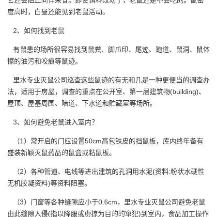
度高时，白昼还能见到老鼠活动。
2、如何找到老鼠
有鼠患的场所很容易找到鼠粪、脚爪印、尾迹、跑道、鼠洞、鼠体
擦的油污和咬痕等鼠迹。
里水专业灭鼠公司巡查这些鼠迹的有无和几是一种更便当的调查办
法，适用于房屋，调查的重点在公开室、第一层建筑物(building)、
屋顶、屋基周围、暗道、下水道和贮藏室等场所。
3、如何避免老鼠进入室内？
（1）常开启的门应设置50cm高包铁皮的
挡鼠板
，库内终年备有
盛装新颖灭鼠药品的鼠盒或粘鼠板。
（2）各种管道、电线等进出建筑的孔洞用水泥(资料:粉状水硬性
无机胶凝资料)等资料阻塞。
（3）门窗等各种缝隙应小于0.6cm，里水专业灭鼠公司避免老鼠
由此缝隙入侵(指以降服或虏掠为目的的窜犯)到室内，
食品加工
操作