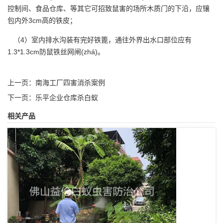
控制间、食品仓库、等其它可招致鼠害的场所木质门的下沿，应镶
包内外3cm高的铁皮；
（4）室内排水沟装有完好铁篦，通往外界出水口部位应有
1.3*1.3cm防鼠铁丝网闸(zhá)。
上一页：
南海工厂四害消杀案例
下一页：
乐平企业仓库杀白蚁
相关产品