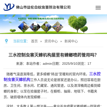
Toggl
navig
当前位置：
首页
»
资讯中心
»
新闻中心
三水控制虫害灭蟑机构屋里有蟑螂喷药管用吗？
来源：本站
作者：admin
日期：2025/9/10
浏览：
17
三水控
随着气温逐渐降低，更多蟑螂“转战”至暖和的室内环境，
制虫害灭蟑机构
工作人员说无论是居家还是办公，照旧容易在厨
房、卫生间、茶水间、贮藏室、通风管道，以及渣滓桶周边看到蟑
螂的身影；以至在拾掇屋子时，在橱柜、抽屉、地毯下、书籍夹
页、破损墙体内发现蟑螂……
这时，大多数人第一想法是——拿出杀虫喷雾对着蟑螂一阵猛喷：