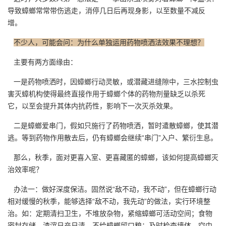
导致蟑螂常常带伤逃走，消停几日后再现身影，以至数量不减反
增。
不少人，可能会问：为什么单独运用药物喷洒法效果不理想？
主要有两方面缘由：
一是药物喷洒时，因蟑螂行动灵敏，或潜藏进缝隙中，三水控制虫
害灭蟑机构使得最终直接作用于蟑螂个体的药物剂量缺乏以杀死
它，以至会提升其体内
抗药性
，影响下一次灭杀效果。
二是蟑螂爱串门，假如只施行了药物喷洒，暂时遣散蟑螂，使其潜
逃。等到药物作用散去后，仍有蟑螂会继续“串门”入户、繁衍生息。
那么，秋季，面对更喜入室、更喜藏匿的蟑螂，该如何提高蟑螂灭
治效率呢？
办法一：做好深度保洁。固然说“敌不动，我不动”，但在蟑螂行动
相对缓慢的秋季，能够选择“敌不动，我先动”的做法，实行环境整
治。如：定期清扫卫生，不堆放杂物，紧缩蟑螂可活动空间；食物
密封存储，渣滓日产日清，不给蟑螂留口粮；及时检查墙体、空中