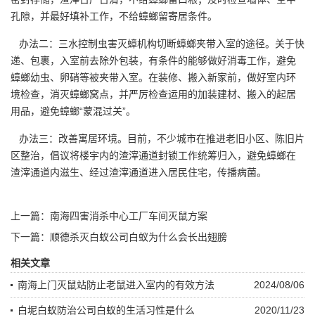
孔隙，并最好填补工作，不给蟑螂留寄居条件。
办法二：三水控制虫害灭蟑机构切断蟑螂夹带入室的途径。关于快
递、包裹，入室前去除外包装，有条件的能够做好
消毒工作
，避免
蟑螂幼虫、卵硝等被夹带入室。在装修、搬入新家前，做好室内环
境检查，消灭蟑螂窝点，并严厉检查运用的加装建材、搬入的起居
用品，避免蟑螂“蒙混过关”。
办法三：改善
寓居环境
。目前，不少城市在推进老旧小区、陈旧片
区整治，倡议将楼宇内的渣滓通道封锁工作统筹归入，避免蟑螂在
渣滓通道内滋生、经过渣滓通道进入居民住宅，传播病菌。
上一篇：
南海四害消杀中心工厂车间灭鼠方案
下一篇：
顺德杀灭白蚁公司白蚁为什么会长出翅膀
相关文章
南海上门灭鼠站防止老鼠进入室内的有效方法
2024/08/06
白坭白蚁防治公司白蚁的生活习性是什么
2020/11/23